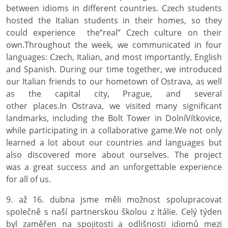
between idioms in different countries. Czech students
hosted the Italian students in their homes, so they
could
experience
the
“
real
”
C
zech culture
on their
own
.
Throughout the week, we communicated in four
languages: Czech, Italian, and most importantly, English
and Spanish. During our time together, we introduced
our Italian friends to our hometown of Ostrava, as well
as the capital city, Prague, and several
other
places.
In
Ostrava, we visited many significant
landmarks, including the Bolt Tower in
Dolní
Vítkovice
,
while
participating
in a collaborative
game.
We
not only
learned a lot about our countries and languages but
also discovered more about ourselves. The project
was
a great success
and an unforgettable experience
for all of us.
9. až 16. dubna jsme měli možnost spolupracovat
společně s naší partnerskou školou z Itálie. Celý týden
byl zaměřen na spojitosti a odlišnosti idiomů mezi