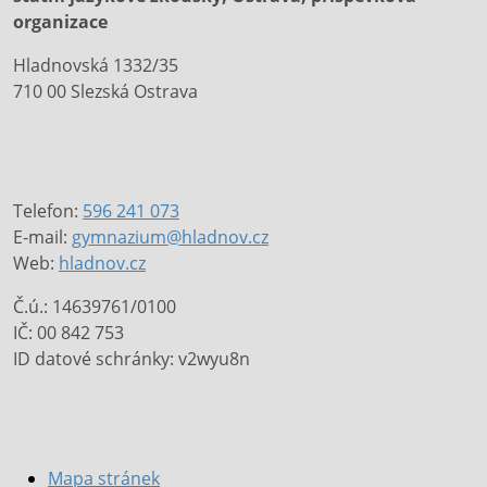
organizace
Hladnovská 1332/35
710 00 Slezská Ostrava
Telefon:
596 241 073
E-mail:
gymnazium@hladnov.cz
Web:
hladnov.cz
Č.ú.: 14639761/0100
IČ: 00 842 753
ID datové schránky: v2wyu8n
Mapa stránek