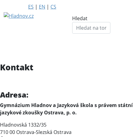
ES
|
EN
|
CS
Hledat
Kontakt
Adresa:
Gymnázium Hladnov a Jazyková škola s právem státní
jazykové zkoušky Ostrava, p. o.
Hladnovská 1332/35
710 00 Ostrava-Slezská Ostrava