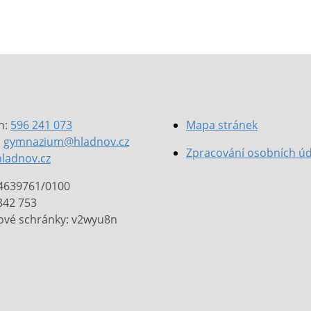
n:
596 241 073
Mapa stránek
:
gymnazium@hladnov.cz
Zpracování osobních ú
hladnov.cz
14639761/0100
 842 753
ové schránky: v2wyu8n