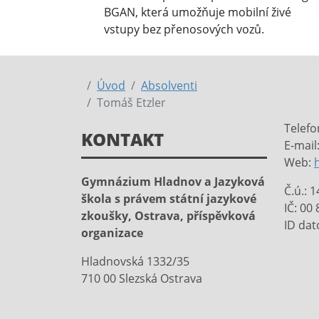
BGAN, která umožňuje mobilní živé
vstupy bez přenosových vozů.
Úvod
Absolventi
Tomáš Etzler
Telefo
KONTAKT
E-mail
Web:
Gymnázium Hladnov a Jazyková
Č.ú.: 
škola s právem státní jazykové
IČ: 00
zkoušky, Ostrava, příspěvková
ID dat
organizace
Hladnovská 1332/35
710 00 Slezská Ostrava