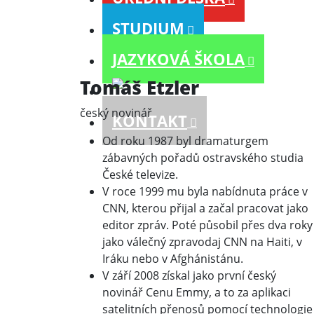
STUDIUM
JAZYKOVÁ ŠKOLA
Tomáš Etzler
český novinář
KONTAKT
Od roku 1987 byl dramaturgem
zábavných pořadů ostravského studia
České televize.
V roce 1999 mu byla nabídnuta práce v
CNN, kterou přijal a začal pracovat jako
editor zpráv. Poté působil přes dva roky
jako válečný zpravodaj CNN na Haiti, v
Iráku nebo v Afghánistánu.
V září 2008 získal jako první český
novinář Cenu Emmy, a to za aplikaci
satelitních přenosů pomocí technologie