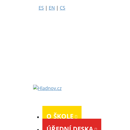
ES
|
EN
|
CS
O ŠKOLE
ÚŘEDNÍ DESKA