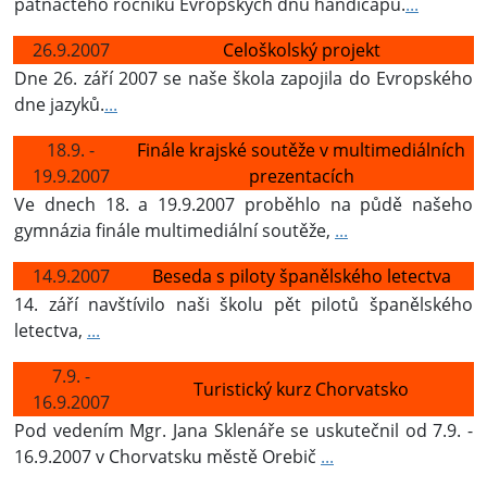
patnáctého ročníku Evropských dnů handicapu.
...
26.9.2007
Celoškolský projekt
Dne 26. září 2007 se naše škola zapojila do Evropského
dne jazyků.
...
18.9. -
Finále krajské soutěže v multimediálních
19.9.2007
prezentacích
Ve dnech 18. a 19.9.2007 proběhlo na půdě našeho
gymnázia finále multimediální soutěže,
...
14.9.2007
Beseda s piloty španělského letectva
14. září navštívilo naši školu pět pilotů španělského
letectva,
...
7.9. -
Turistický kurz Chorvatsko
16.9.2007
Pod vedením Mgr. Jana Sklenáře se uskutečnil od 7.9. -
16.9.2007 v Chorvatsku městě Orebič
...