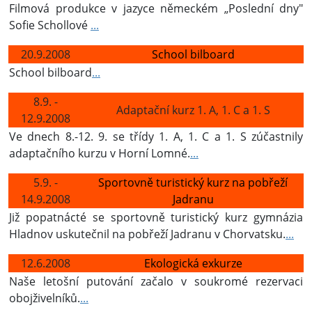
Filmová produkce v jazyce německém „Poslední dny"
Sofie Schollové
...
20.9.2008
School bilboard
School bilboard
...
8.9. -
Adaptační kurz 1. A, 1. C a 1. S
12.9.2008
Ve dnech 8.-12. 9. se třídy 1. A, 1. C a 1. S zúčastnily
adaptačního kurzu v Horní Lomné.
...
5.9. -
Sportovně turistický kurz na pobřeží
14.9.2008
Jadranu
Již popatnácté se sportovně turistický kurz gymnázia
Hladnov uskutečnil na pobřeží Jadranu v Chorvatsku.
...
12.6.2008
Ekologická exkurze
Naše letošní putování začalo v soukromé rezervaci
obojživelníků.
...