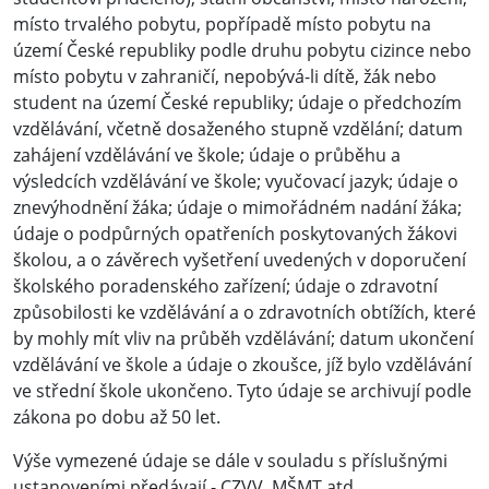
místo trvalého pobytu, popřípadě místo pobytu na
území České republiky podle druhu pobytu cizince nebo
místo pobytu v zahraničí, nepobývá-li dítě, žák nebo
student na území České republiky; údaje o předchozím
vzdělávání, včetně dosaženého stupně vzdělání; datum
zahájení vzdělávání ve škole; údaje o průběhu a
výsledcích vzdělávání ve škole; vyučovací jazyk; údaje o
znevýhodnění žáka; údaje o mimořádném nadání žáka;
údaje o podpůrných opatřeních poskytovaných žákovi
školou, a o závěrech vyšetření uvedených v doporučení
školského poradenského zařízení; údaje o zdravotní
způsobilosti ke vzdělávání a o zdravotních obtížích, které
by mohly mít vliv na průběh vzdělávání; datum ukončení
vzdělávání ve škole a údaje o zkoušce, jíž bylo vzdělávání
ve střední škole ukončeno. Tyto údaje se archivují podle
zákona po dobu až 50 let.
Výše vymezené údaje se dále v souladu s příslušnými
ustanoveními předávají - CZVV, MŠMT atd.