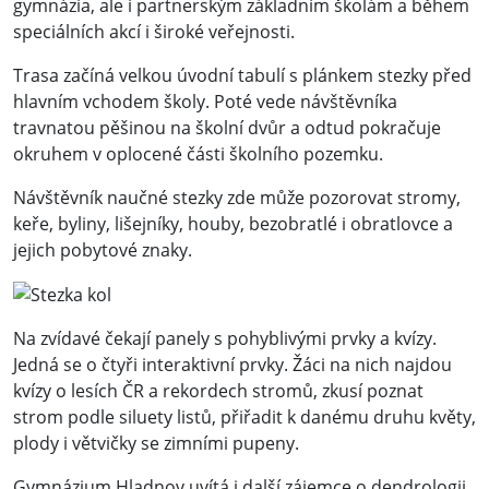
gymnázia, ale i partnerským základním školám a během
speciálních akcí i široké veřejnosti.
Trasa začíná velkou úvodní tabulí s plánkem stezky před
hlavním vchodem školy. Poté vede návštěvníka
travnatou pěšinou na školní dvůr a odtud pokračuje
okruhem v oplocené části školního pozemku.
Návštěvník naučné stezky zde může pozorovat stromy,
keře, byliny, lišejníky, houby, bezobratlé i obratlovce a
jejich pobytové znaky.
Na zvídavé čekají panely s pohyblivými prvky a kvízy.
Jedná se o čtyři interaktivní prvky. Žáci na nich najdou
kvízy o lesích ČR a rekordech stromů, zkusí poznat
strom podle siluety listů, přiřadit k danému druhu květy,
plody i větvičky se zimními pupeny.
Gymnázium Hladnov uvítá i další zájemce o dendrologii