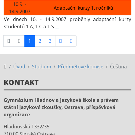
10.9. -
Adaptační kurzy 1. ročníků
14.9.2007
Ve dnech 10. - 14.9.2007 proběhly adaptační kurzy
studentů 1.A, 1.C a 1.S.
...
1
2
3
Úvod
Studium
Předmětové komise
Čeština
KONTAKT
Gymnázium Hladnov a Jazyková škola s právem
státní jazykové zkoušky, Ostrava, příspěvková
organizace
Hladnovská 1332/35
710 00 Slezská Ostrava