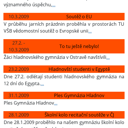
významného úspěchu,
...
10.3.2009
Soutěž o EU
V průběhu jarních prázdnin proběhla v prostorách TU
VŠB vědomostní soutěž o Evropské unii
...
27.2. -
To tu ještě nebylo!
10.3.2009
Žáci hladnovského gymnázia v Ostravě navštívili
...
23.2.2009
Hladnovští studenti v Egyptě
Dne 27.2. odlétají studenti hladnovského gymnázia na
12 dní do Egypta.
...
31.1.2009
Ples Gymnázia Hladnov
Ples Gymnázia Hladnov
...
28.1.2009
Školní kolo recitační soutěže v ČJ
Dne 28.1.2009 proběhlo na našem gymnáziu školní kolo