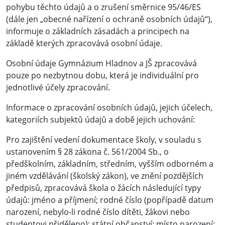
pohybu těchto údajů a o zrušení směrnice 95/46/ES
(dále jen „obecné nařízení o ochraně osobních údajů“),
informuje o základních zásadách a principech na
základě kterých zpracovává osobní údaje.
Osobní údaje Gymnázium Hladnov a JŠ zpracovává
pouze po nezbytnou dobu, která je individuální pro
jednotlivé účely zpracování.
Informace o zpracování osobních údajů, jejich účelech,
kategoriích subjektů údajů a době jejich uchování:
Pro zajištění vedení dokumentace školy, v souladu s
ustanovením § 28 zákona č. 561/2004 Sb., o
předškolním, základním, středním, vyšším odborném a
jiném vzdělávání (školský zákon), ve znění pozdějších
předpisů, zpracovává škola o žácích následující typy
údajů: jméno a příjmení; rodné číslo (popřípadě datum
narození, nebylo-li rodné číslo dítěti, žákovi nebo
studentovi přiděleno); státní občanství; místo narození;