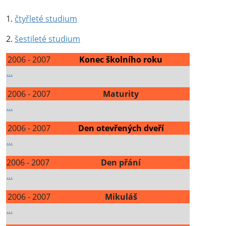
1.
čtyřleté studium
2.
šestileté studium
2006 - 2007
Konec školního roku
...
2006 - 2007
Maturity
...
2006 - 2007
Den otevřených dveří
...
2006 - 2007
Den přání
...
2006 - 2007
Mikuláš
...