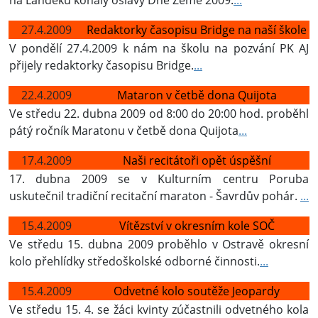
na Landeku konaly oslavy Dne Země 2009.
...
27.4.2009
Redaktorky časopisu Bridge na naší škole
V pondělí 27.4.2009 k nám na školu na pozvání PK AJ
přijely redaktorky časopisu Bridge.
...
22.4.2009
Mataron v četbě dona Quijota
Ve středu 22. dubna 2009 od 8:00 do 20:00 hod. proběhl
pátý ročník Maratonu v četbě dona Quijota
...
17.4.2009
Naši recitátoři opět úspěšní
17. dubna 2009 se v Kulturním centru Poruba
uskutečnil tradiční recitační maraton - Šavrdův pohár.
...
15.4.2009
Vítězství v okresním kole SOČ
Ve středu 15. dubna 2009 proběhlo v Ostravě okresní
kolo přehlídky středoškolské odborné činnosti.
...
15.4.2009
Odvetné kolo soutěže Jeopardy
Ve středu 15. 4. se žáci kvinty zúčastnili odvetného kola