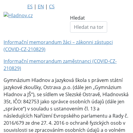
ES
|
EN
|
CS
Hledat
Informační memorandum žáci – zákonni zástupci
(COVID-CZ-210829)
Informační memorandum zaměstnanci (COVID-CZ-
210829)
Gymnázium Hladnov a Jazyková škola s právem státní
jazykové zkoušky, Ostrava ,p.o. (dále jen „Gymnázium
Hladnov a JŠ“), se sídlem ve Slezské Ostravě, Hladnovská
35t, IČO: 842753 jako správce osobních údajů (dále jen
„správce“) v souladu s ustanovením čl. 13 a
následujících Nařízení Evropského parlamentu a Rady č.
2016/679 ze dne 27. 4. 2016 o ochraně fyzických osob v
souvislosti se zpracováním osobních údajů a o volném