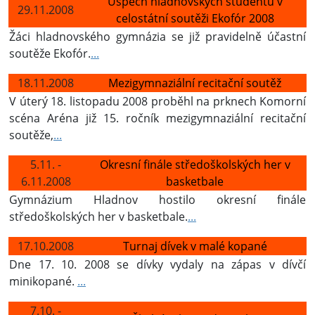
Úspěch hladnovských studentů v
29.11.2008
celostátní soutěži Ekofór 2008
Žáci hladnovského gymnázia se již pravidelně účastní
soutěže Ekofór.
...
18.11.2008
Mezigymnaziální recitační soutěž
V úterý 18. listopadu 2008 proběhl na prknech Komorní
scéna Aréna již 15. ročník mezigymnaziální recitační
soutěže,
...
5.11. -
Okresní finále středoškolských her v
6.11.2008
basketbale
Gymnázium Hladnov hostilo okresní finále
středoškolských her v basketbale.
...
17.10.2008
Turnaj dívek v malé kopané
Dne 17. 10. 2008 se dívky vydaly na zápas v dívčí
minikopané.
...
7.10. -