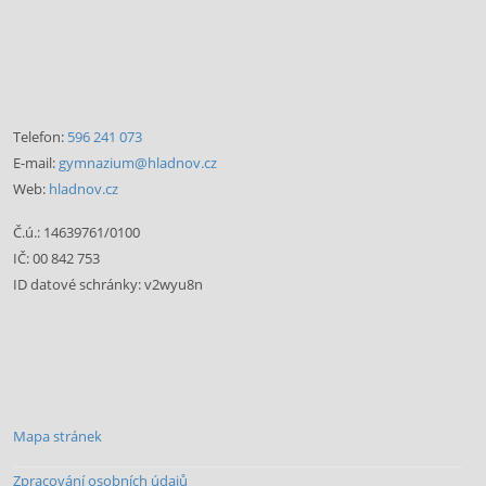
Telefon:
596 241 073
E-mail:
gymnazium@hladnov.cz
Web:
hladnov.cz
Č.ú.: 14639761/0100
IČ: 00 842 753
ID datové schránky: v2wyu8n
Mapa stránek
Zpracování osobních údajů