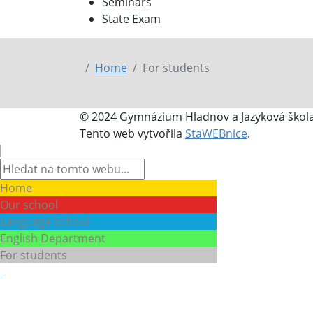
Seminars
State Exam
Home
For students
© 2024 Gymnázium Hladnov a Jazyková škola 
Tento web vytvořila
StaWEBnice
.
Home
Our school
Language School
English Department
For students