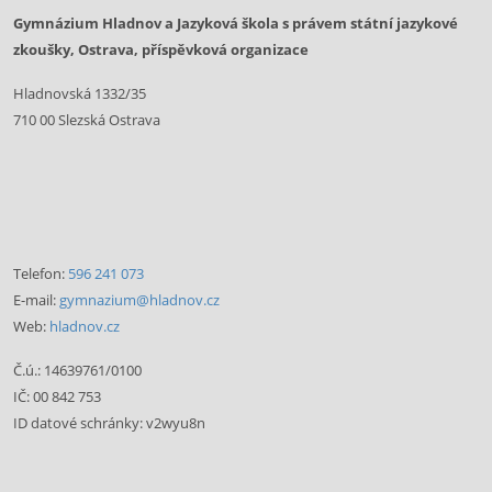
Gymnázium Hladnov a Jazyková škola s právem státní jazykové
zkoušky, Ostrava, příspěvková organizace
Hladnovská 1332/35
710 00 Slezská Ostrava
Telefon:
596 241 073
E-mail:
gymnazium@hladnov.cz
Web:
hladnov.cz
Č.ú.: 14639761/0100
IČ: 00 842 753
ID datové schránky: v2wyu8n