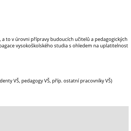
ů, a to v úrovni přípravy budoucích učitelů a pedagogických
opagace vysokoškolského studia s ohledem na uplatitelnost
enty VŠ, pedagogy VŠ, příp. ostatní pracovníky VŠ)