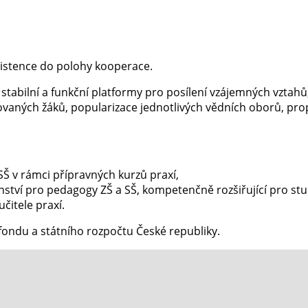
istence do polohy kooperace.
 stabilní a funkční platformy pro posílení vzájemných vztah
tovaných žáků, popularizace jednotlivých vědních oborů, pr
SŠ v rámci přípravných kurzů praxí,
ství pro pedagogy ZŠ a SŠ, kompetenčně rozšiřující pro stud
čitele praxí.
fondu a státního rozpočtu České republiky.