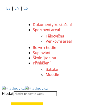
ES
|
EN
|
CS
Dokumenty ke stažení
Sportovní areál
Tělocvična
Venkovní areál
Rozvrh hodin
Suplování
Školní jídelna
Přihlášení
Bakalář
Moodle
Hledat