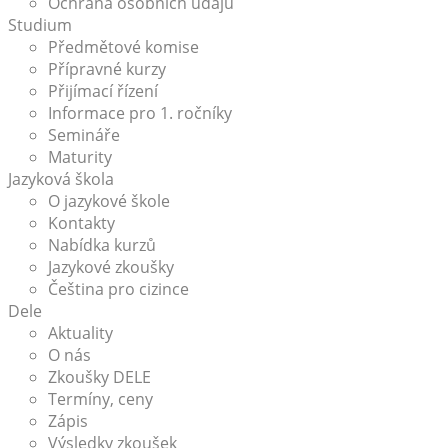
Ochrana osobních údajů
Studium
Předmětové komise
Přípravné kurzy
Přijímací řízení
Informace pro 1. ročníky
Semináře
Maturity
Jazyková škola
O jazykové škole
Kontakty
Nabídka kurzů
Jazykové zkoušky
Čeština pro cizince
Dele
Aktuality
O nás
Zkoušky DELE
Termíny, ceny
Zápis
Výsledky zkoušek