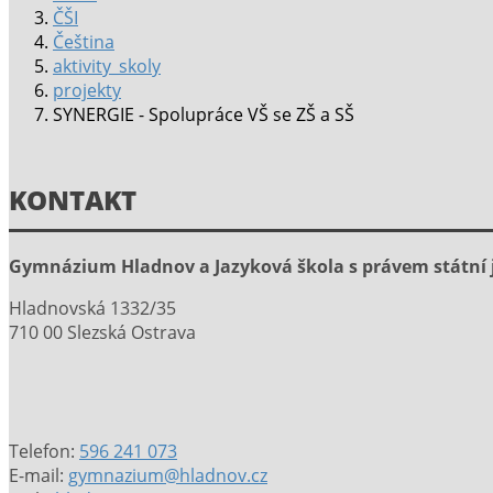
ČŠI
Čeština
aktivity_skoly
projekty
SYNERGIE - Spolupráce VŠ se ZŠ a SŠ
KONTAKT
Gymnázium Hladnov a Jazyková škola s právem státní 
Hladnovská 1332/35
710 00 Slezská Ostrava
Telefon:
596 241 073
E-mail:
gymnazium@hladnov.cz